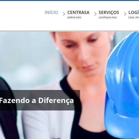
INÍCIO
CENTRASA
SERVIÇOS
LOGÍ
sobre-nós
conheça-nos
Leia ma
Fazendo a Diferença